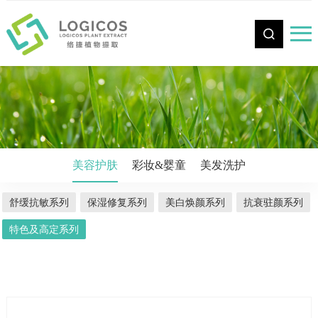
CN
美容护肤
彩妆&婴童
美发洗护
舒缓抗敏系列
保湿修复系列
美白焕颜系列
抗衰驻颜系列
特色及高定系列