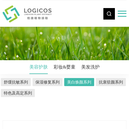
CN
美容护肤
彩妆&婴童
美发洗护
舒缓抗敏系列
保湿修复系列
美白焕颜系列
抗衰驻颜系列
特色及高定系列