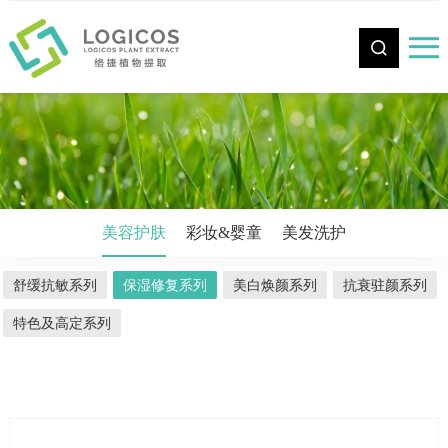
CN
美容护肤
彩妆&婴童
美发洗护
舒缓抗敏系列
保湿修复系列
美白焕颜系列
抗衰驻颜系列
特色及高定系列